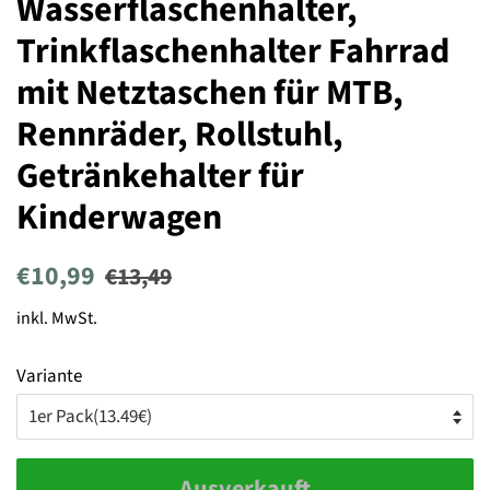
Wasserflaschenhalter,
Trinkflaschenhalter Fahrrad
mit Netztaschen für MTB,
Rennräder, Rollstuhl,
Getränkehalter für
Kinderwagen
Normaler
Sonderpreis
€10,99
€13,49
Preis
inkl. MwSt.
Variante
Ausverkauft