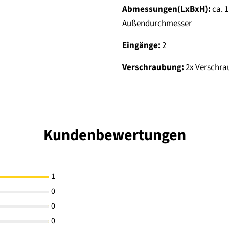
Abmessungen(LxBxH):
ca.
1
Außendurchmesser
Eingänge:
2
Verschraubung:
2x Verschr
Kundenbewertungen
1
0
0
0