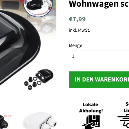
Wohnwagen sc
Normaler
Sonderpreis
€7,99
Preis
inkl. MwSt.
Menge
IN DEN WARENKOR