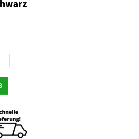
hwarz
B