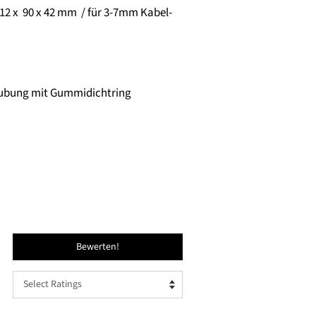
12 x
90 x
42 mm / für 3-7mm Kabel-
aubung mit Gummidichtring
Bewerten!